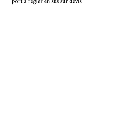
port à régler en sus sur devis
CONTACT
Le Rucher des Platanes
210
,
Chemin de la Velle
84550 MORNAS